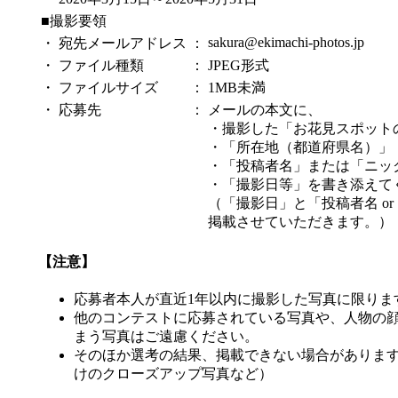
■撮影要領
sakura@ekimachi-photos.jp
・
宛先メールアドレス
：
・
ファイル種類
：
JPEG形式
・
ファイルサイズ
：
1MB未満
・
応募先
：
メールの本文に、
・撮影した「お花見スポット
・「所在地（都道府県名）」
・「投稿者名」または「ニッ
・「撮影日等」を書き添えて
（「撮影日」と「投稿者名 o
掲載させていただきます。）
【注意】
応募者本人が直近1年以内に撮影した写真に限りま
他のコンテストに応募されている写真や、人物の
まう写真はご遠慮ください。
そのほか選考の結果、掲載できない場合がありま
けのクローズアップ写真など）