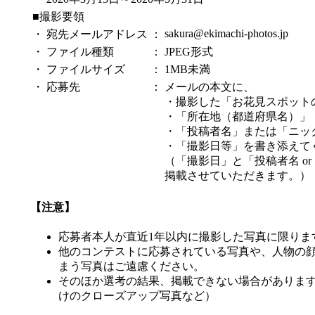
■撮影要領
sakura@ekimachi-photos.jp
・
宛先メールアドレス
：
・
ファイル種類
：
JPEG形式
・
ファイルサイズ
：
1MB未満
・
応募先
：
メールの本文に、
・撮影した「お花見スポット
・「所在地（都道府県名）」
・「投稿者名」または「ニッ
・「撮影日等」を書き添えて
（「撮影日」と「投稿者名 o
掲載させていただきます。）
【注意】
応募者本人が直近1年以内に撮影した写真に限りま
他のコンテストに応募されている写真や、人物の
まう写真はご遠慮ください。
そのほか選考の結果、掲載できない場合がありま
けのクローズアップ写真など）