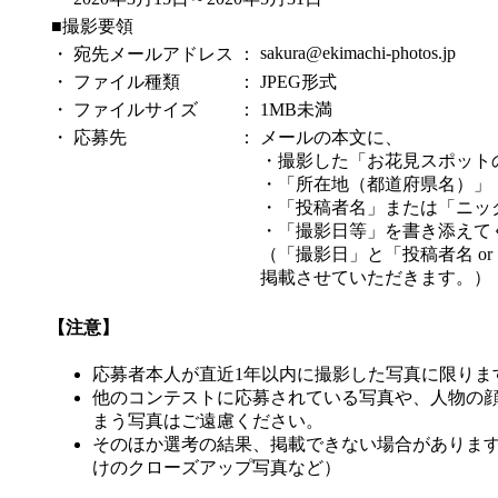
■撮影要領
sakura@ekimachi-photos.jp
・
宛先メールアドレス
：
・
ファイル種類
：
JPEG形式
・
ファイルサイズ
：
1MB未満
・
応募先
：
メールの本文に、
・撮影した「お花見スポット
・「所在地（都道府県名）」
・「投稿者名」または「ニッ
・「撮影日等」を書き添えて
（「撮影日」と「投稿者名 o
掲載させていただきます。）
【注意】
応募者本人が直近1年以内に撮影した写真に限りま
他のコンテストに応募されている写真や、人物の
まう写真はご遠慮ください。
そのほか選考の結果、掲載できない場合がありま
けのクローズアップ写真など）