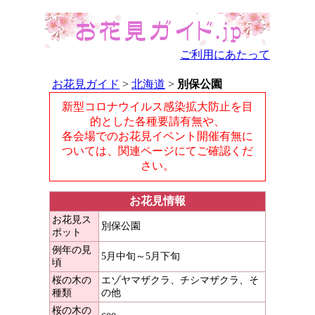
ご利用にあたって
お花見ガイド
>
北海道
>
別保公園
新型コロナウイルス感染拡大防止を目
的とした各種要請有無や、
各会場でのお花見イベント開催有無に
ついては、関連ページにてご確認くだ
さい。
お花見情報
お花見ス
別保公園
ポット
例年の見
5月中旬～5月下旬
頃
桜の木の
エゾヤマザクラ、チシマザクラ、そ
種類
の他
桜の木の