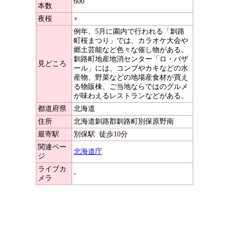
600
本数
夜桜
×
例年、5月に園内で行われる「釧路
町桜まつり」では、カラオケ大会や
郷土芸能など色々な催し物がある。
釧路町地産地消センター「ロ・バザ
見どころ
ール」には、コンブやカキなどの水
産物、野菜などの地場産食材が買え
る物販棟、ご当地ならではのグルメ
が味わえるレストランなどがある。
都道府県
北海道
住所
北海道釧路郡釧路町別保原野南
最寄駅
別保駅
徒歩10分
関連ペー
北海道庁
ジ
ライブカ
-
メラ