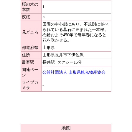
桜の木の
1
本数
夜桜
×
田園の中心部にあり、不規則に並べ
られている墓石に囲まれた一本桜。
見どころ
樹齢およそ450年で毎年春になると
花を咲かせる。
都道府県
山形県
住所
山形県長井市下伊佐沢
最寄駅
長井駅
タクシー15分
関連ペー
公益社団法人 山形県観光物産協会
ジ
ライブカ
-
メラ
地図