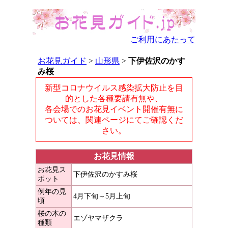
ご利用にあたって
お花見ガイド
>
山形県
>
下伊佐沢のかす
み桜
新型コロナウイルス感染拡大防止を目
的とした各種要請有無や、
各会場でのお花見イベント開催有無に
ついては、関連ページにてご確認くだ
さい。
お花見情報
お花見ス
下伊佐沢のかすみ桜
ポット
例年の見
4月下旬～5月上旬
頃
桜の木の
エゾヤマザクラ
種類