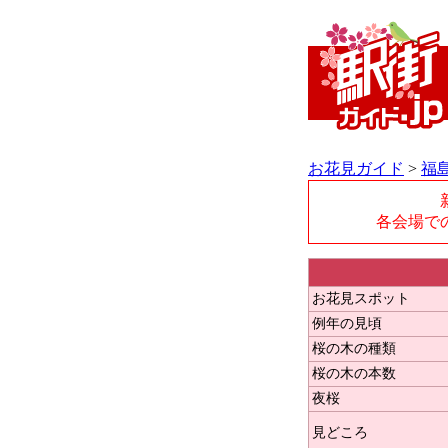
お花見ガイド
>
福
各会場で
お花見スポット
例年の見頃
桜の木の種類
桜の木の本数
夜桜
見どころ