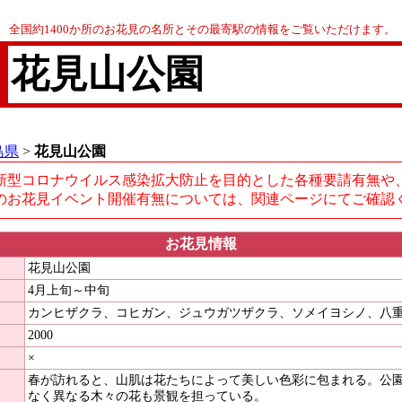
全国約1400か所のお花見の名所とその最寄駅の情報をご覧いただけます。
花見山公園
島県
>
花見山公園
新型コロナウイルス感染拡大防止を目的とした各種要請有無や
のお花見イベント開催有無については、関連ページにてご確認
お花見情報
花見山公園
4月上旬～中旬
カンヒザクラ、コヒガン、ジュウガツザクラ、ソメイヨシノ、八
2000
×
春が訪れると、山肌は花たちによって美しい色彩に包まれる。公
なく異なる木々の花も景観を担っている。