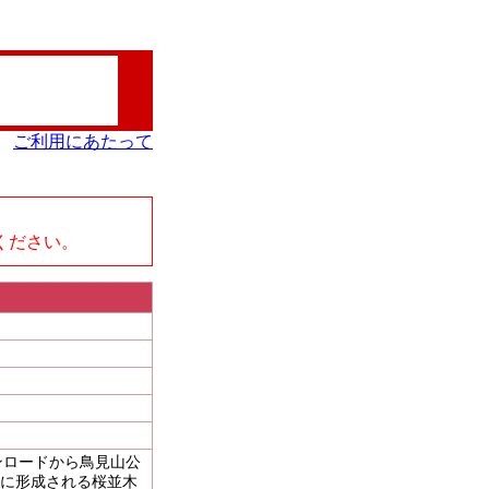
ご利用にあたって
、
ください。
ンロードから鳥見山公
いに形成される桜並木