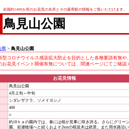
全国約1400か所のお花見の名所とその最寄駅の情報をご覧いただけます。
鳥見山公園
島県
>
鳥見山公園
新型コロナウイルス感染拡大防止を目的とした各種要請有無や
のお花見イベント開催有無については、関連ページにてご確認
お花見情報
鳥見山公園
4月上旬～中旬
シダレザクラ、ソメイヨシノ
400
○
約18ｈａの園内では、春には桜が見事に咲き誇る。さらにグリー
園、岩瀬牧場へと続くおよそ2kmの桜並木は絶景。また用水路沿