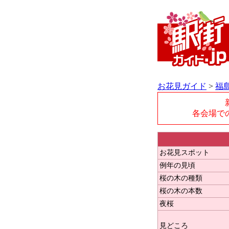
お花見ガイド
>
福
各会場で
お花見スポット
例年の見頃
桜の木の種類
桜の木の本数
夜桜
見どころ