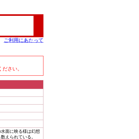
ご利用にあたって
、
ください。
の水面に映る様は幻想
も数えられている。