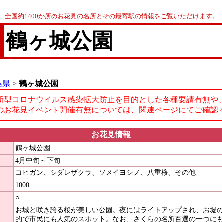
全国約1400か所のお花見の名所とその最寄駅の情報をご覧いただけます。
鶴ヶ城公園
島県
>
鶴ヶ城公園
新型コロナウイルス感染拡大防止を目的とした各種要請有無や
のお花見イベント開催有無については、関連ページにてご確認
お花見情報
鶴ヶ城公園
4月中旬～下旬
コヒガン、シダレザクラ、ソメイヨシノ、八重桜、その他
1000
○
お城と咲き誇る桜が美しい公園。夜にはライトアップされ、お堀
的で市民にも人気のスポット。なお、さくらの名所百選の一つに