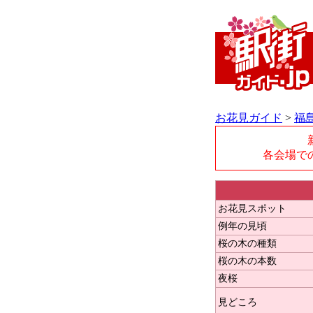
お花見ガイド
>
福
各会場で
お花見スポット
例年の見頃
桜の木の種類
桜の木の本数
夜桜
見どころ