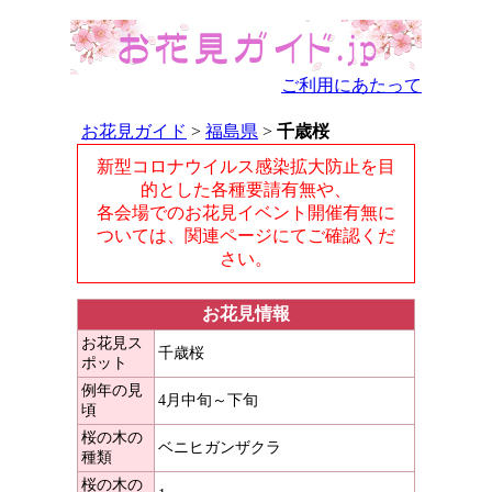
ご利用にあたって
お花見ガイド
>
福島県
>
千歳桜
新型コロナウイルス感染拡大防止を目
的とした各種要請有無や、
各会場でのお花見イベント開催有無に
ついては、関連ページにてご確認くだ
さい。
お花見情報
お花見ス
千歳桜
ポット
例年の見
4月中旬～下旬
頃
桜の木の
ベニヒガンザクラ
種類
桜の木の