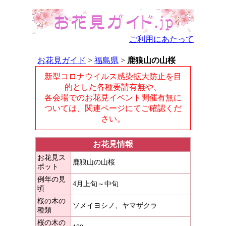
ご利用にあたって
お花見ガイド
>
福島県
>
鹿狼山の山桜
新型コロナウイルス感染拡大防止を目
的とした各種要請有無や、
各会場でのお花見イベント開催有無に
ついては、関連ページにてご確認くだ
さい。
お花見情報
お花見ス
鹿狼山の山桜
ポット
例年の見
4月上旬～中旬
頃
桜の木の
ソメイヨシノ、ヤマザクラ
種類
桜の木の