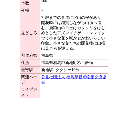
100
本数
夜桜
×
社殿までの参道に沢山の桜があり、
開花時には鑑賞しながら山頂へ進
む。鹿狼山の目玉はカタクリをはじ
見どころ
めとしたアズマイチゲ、エンレイソ
ウで小さな花を咲かせかわいらしい
印象。小さな花たちの開花後に山桜
は見ごろを迎える。
都道府県
福島県
住所
福島県相馬郡新地町杉目飯樋
最寄駅
新地駅
タクシー10分
関連ペー
公益社団法人 福島県観光物産交流協
ジ
会
ライブカ
-
メラ