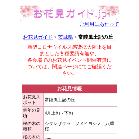
ご利用にあたって
お花見ガイド
>
茨城県
>
常陸風土記の丘
新型コロナウイルス感染拡大防止を目
的とした各種要請有無や、
各会場でのお花見イベント開催有無に
ついては、関連ページにてご確認くだ
さい。
お花見情報
お花見ス
常陸風土記の丘
ポット
例年の見
4月上旬～下旬
頃
桜の木の
シダレザクラ、ソメイヨシノ、八重
種類
桜
桜の木の