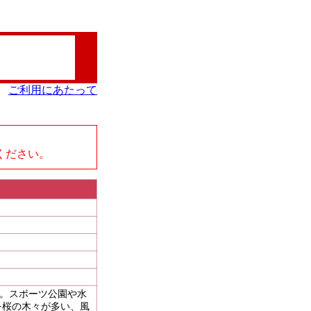
ご利用にあたって
、
ください。
園。スポーツ公園や水
を桜の木々が多い、風