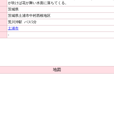
が吹けば花が舞い水面に落ちてくる。
茨城県
茨城県土浦市中村西根地区
荒川沖駅
バス5分
土浦市
-
地図