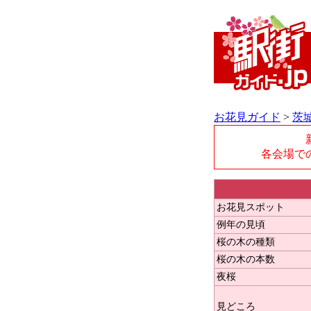
お花見ガイド
>
茨
各会場で
お花見スポット
例年の見頃
桜の木の種類
桜の木の本数
夜桜
見どころ