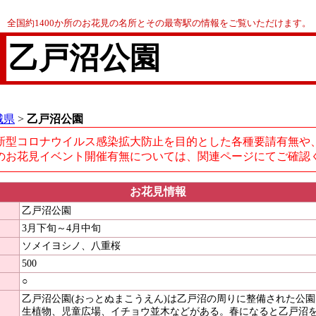
全国約1400か所のお花見の名所とその最寄駅の情報をご覧いただけます。
乙戸沼公園
城県
>
乙戸沼公園
新型コロナウイルス感染拡大防止を目的とした各種要請有無や
のお花見イベント開催有無については、関連ページにてご確認
お花見情報
乙戸沼公園
3月下旬～4月中旬
ソメイヨシノ、八重桜
500
○
乙戸沼公園(おっとぬまこうえん)は乙戸沼の周りに整備された公
生植物、児童広場、イチョウ並木などがある。春になると乙戸沼