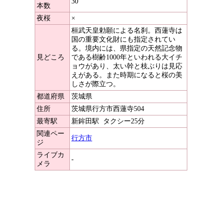
30
本数
夜桜
×
桓武天皇勅願による名刹。西蓮寺は
国の重要文化財にも指定されてい
る。境内には、県指定の天然記念物
見どころ
である樹齢1000年といわれる大イチ
ョウがあり、太い幹と枝ぶりは見応
えがある。また時期になると桜の美
しさが際立つ。
都道府県
茨城県
住所
茨城県行方市西蓮寺504
最寄駅
新鉾田駅
タクシー25分
関連ペー
行方市
ジ
ライブカ
-
メラ