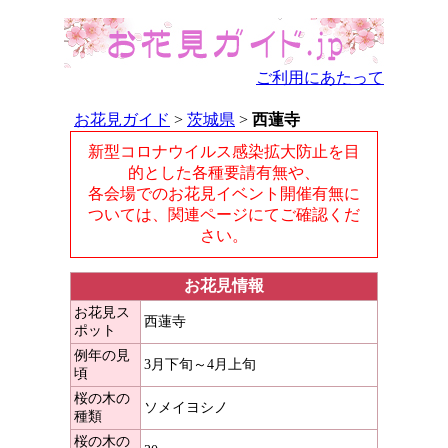
ご利用にあたって
お花見ガイド
>
茨城県
>
西蓮寺
新型コロナウイルス感染拡大防止を目
的とした各種要請有無や、
各会場でのお花見イベント開催有無に
ついては、関連ページにてご確認くだ
さい。
お花見情報
お花見ス
西蓮寺
ポット
例年の見
3月下旬～4月上旬
頃
桜の木の
ソメイヨシノ
種類
桜の木の