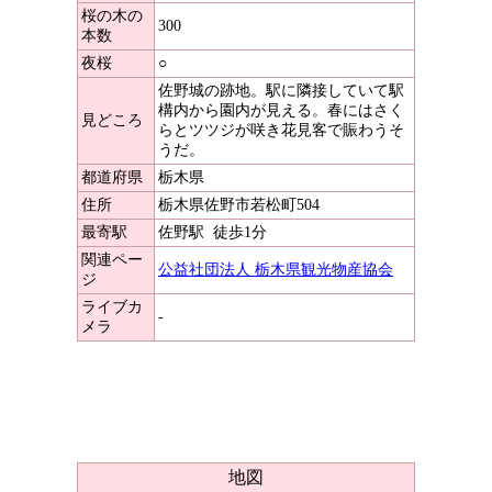
桜の木の
300
本数
夜桜
○
佐野城の跡地。駅に隣接していて駅
構内から園内が見える。春にはさく
見どころ
らとツツジが咲き花見客で賑わうそ
うだ。
都道府県
栃木県
住所
栃木県佐野市若松町504
最寄駅
佐野駅
徒歩1分
関連ペー
公益社団法人 栃木県観光物産協会
ジ
ライブカ
-
メラ
地図