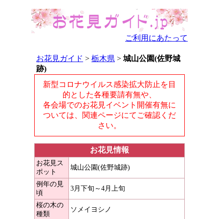
ご利用にあたって
お花見ガイド
>
栃木県
>
城山公園(佐野城
跡)
新型コロナウイルス感染拡大防止を目
的とした各種要請有無や、
各会場でのお花見イベント開催有無に
ついては、関連ページにてご確認くだ
さい。
お花見情報
お花見ス
城山公園(佐野城跡)
ポット
例年の見
3月下旬～4月上旬
頃
桜の木の
ソメイヨシノ
種類