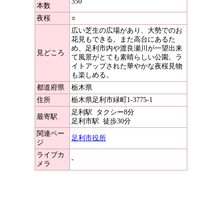
350
本数
夜桜
○
広い芝生の広場があり、大勢でのお
花見もできる。また高台にあるた
め、足利市内や渡良瀬川が一望出来
見どころ
て風景がとても素晴らしい公園。ラ
イトアップされた華やかな夜桜見物
も楽しめる。
都道府県
栃木県
住所
栃木県足利市緑町1-3775-1
足利駅
タクシー8分
最寄駅
足利市駅
徒歩30分
関連ペー
足利市役所
ジ
ライブカ
-
メラ