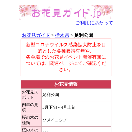
ご利用にあたって
お花見ガイド
>
栃木県
>
足利公園
新型コロナウイルス感染拡大防止を目
的とした各種要請有無や、
各会場でのお花見イベント開催有無に
ついては、関連ページにてご確認くだ
さい。
お花見情報
お花見ス
足利公園
ポット
例年の見
3月下旬～4月上旬
頃
桜の木の
ソメイヨシノ
種類
桜の木の