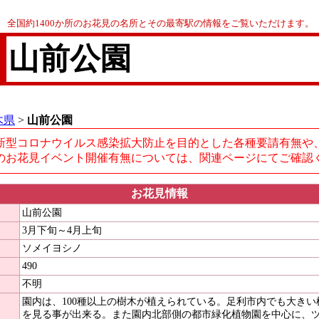
全国約1400か所のお花見の名所とその最寄駅の情報をご覧いただけます。
山前公園
木県
>
山前公園
新型コロナウイルス感染拡大防止を目的とした各種要請有無や
のお花見イベント開催有無については、関連ページにてご確認
お花見情報
山前公園
3月下旬～4月上旬
ソメイヨシノ
490
不明
園内は、100種以上の樹木が植えられている。足利市内でも大き
を見る事が出来る。また園内北部側の都市緑化植物園を中心に、