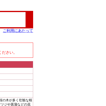
ご利用にあたって
、
ください。
い桜の木が多く壮観な桜
ツツジや菖蒲などの花