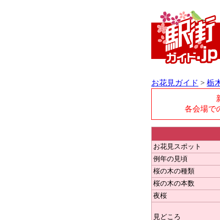
お花見ガイド
>
栃
各会場で
お花見スポット
例年の見頃
桜の木の種類
桜の木の本数
夜桜
見どころ