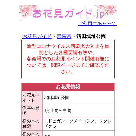
ご利用にあたって
お花見ガイド
>
群馬県
>
沼田城址公園
新型コロナウイルス感染拡大防止を目
的とした各種要請有無や、
各会場でのお花見イベント開催有無に
ついては、関連ページにてご確認くだ
さい。
お花見情報
お花見ス
沼田城址公園
ポット
例年の見
4月上旬～中旬
頃
桜の木の
エドヒガン、ソメイヨシノ、シダレ
種類
ザクラ
桜の木の