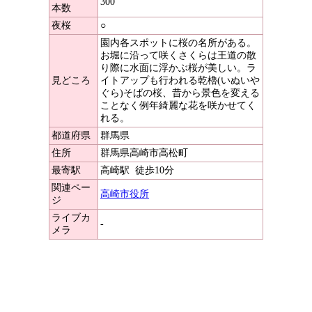
300
本数
夜桜
○
園内各スポットに桜の名所がある。
お堀に沿って咲くさくらは王道の散
り際に水面に浮かぶ桜が美しい。ラ
見どころ
イトアップも行われる乾櫓(いぬいや
ぐら)そばの桜、昔から景色を変える
ことなく例年綺麗な花を咲かせてく
れる。
都道府県
群馬県
住所
群馬県高崎市高松町
最寄駅
高崎駅
徒歩10分
関連ペー
高崎市役所
ジ
ライブカ
-
メラ