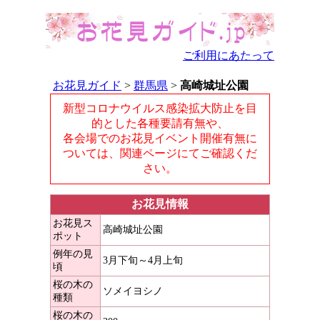
ご利用にあたって
お花見ガイド
>
群馬県
>
高崎城址公園
新型コロナウイルス感染拡大防止を目
的とした各種要請有無や、
各会場でのお花見イベント開催有無に
ついては、関連ページにてご確認くだ
さい。
お花見情報
お花見ス
高崎城址公園
ポット
例年の見
3月下旬～4月上旬
頃
桜の木の
ソメイヨシノ
種類
桜の木の