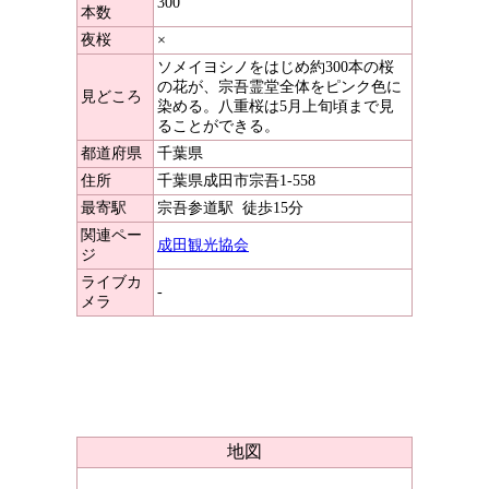
300
本数
夜桜
×
ソメイヨシノをはじめ約300本の桜
の花が、宗吾霊堂全体をピンク色に
見どころ
染める。八重桜は5月上旬頃まで見
ることができる。
都道府県
千葉県
住所
千葉県成田市宗吾1-558
最寄駅
宗吾参道駅
徒歩15分
関連ペー
成田観光協会
ジ
ライブカ
-
メラ
地図