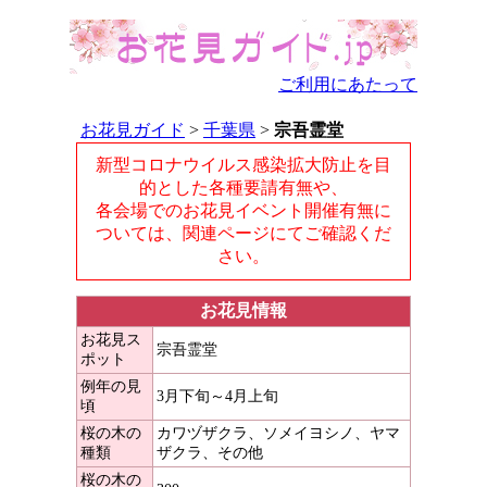
ご利用にあたって
お花見ガイド
>
千葉県
>
宗吾霊堂
新型コロナウイルス感染拡大防止を目
的とした各種要請有無や、
各会場でのお花見イベント開催有無に
ついては、関連ページにてご確認くだ
さい。
お花見情報
お花見ス
宗吾霊堂
ポット
例年の見
3月下旬～4月上旬
頃
桜の木の
カワヅザクラ、ソメイヨシノ、ヤマ
種類
ザクラ、その他
桜の木の