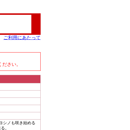
ご利用にあたって
、
ください。
イヨシノも咲き始める
来る。