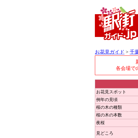
お花見ガイド
>
千
各会場で
お花見スポット
例年の見頃
桜の木の種類
桜の木の本数
夜桜
見どころ