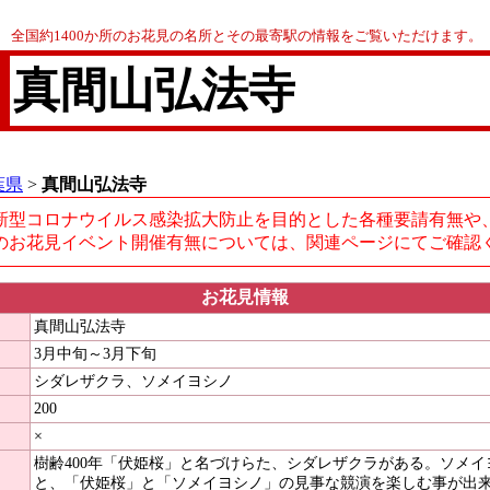
全国約1400か所のお花見の名所とその最寄駅の情報をご覧いただけます。
真間山弘法寺
葉県
>
真間山弘法寺
新型コロナウイルス感染拡大防止を目的とした各種要請有無や
のお花見イベント開催有無については、関連ページにてご確認
お花見情報
真間山弘法寺
3月中旬～3月下旬
シダレザクラ、ソメイヨシノ
200
×
樹齢400年「伏姫桜」と名づけらた、シダレザクラがある。ソメ
と、「伏姫桜」と「ソメイヨシノ」の見事な競演を楽しむ事が出