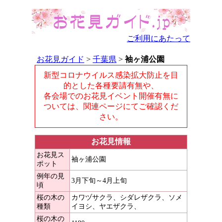
ご利用にあたって
お花見ガイド
>
千葉県
>
袖ヶ浦公園
新型コロナウイルス感染拡大防止を目
的とした各種要請有無や、
各会場でのお花見イベント開催有無に
ついては、関連ページにてご確認くだ
さい。
お花見情報
お花見ス
袖ヶ浦公園
ポット
例年の見
3月下旬～4月上旬
頃
桜の木の
カワヅサクラ、シダレザクラ、ソメ
種類
イヨシ、ヤエザクラ、
桜の木の