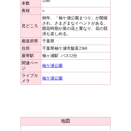
1180
本数
夜桜
○
例年、「袖ケ浦公園まつり」が開催
され、さまざまなイベントがある。
見どころ
開花時期が菜の花と重なり、花の競
演も楽しめる。
都道府県
千葉県
住所
千葉県袖ケ浦市飯富2360
最寄駅
袖ヶ浦駅
バス12分
関連ペー
袖ケ浦公園
ジ
ライブカ
袖ケ浦公園
メラ
地図