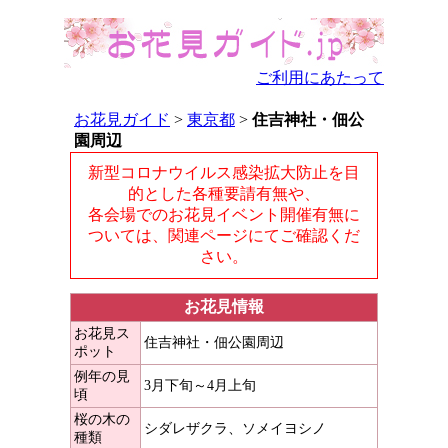
ご利用にあたって
お花見ガイド
>
東京都
>
住吉神社・佃公
園周辺
新型コロナウイルス感染拡大防止を目
的とした各種要請有無や、
各会場でのお花見イベント開催有無に
ついては、関連ページにてご確認くだ
さい。
お花見情報
お花見ス
住吉神社・佃公園周辺
ポット
例年の見
3月下旬～4月上旬
頃
桜の木の
シダレザクラ、ソメイヨシノ
種類