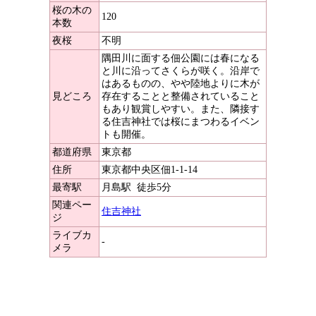
桜の木の
120
本数
夜桜
不明
隅田川に面する佃公園には春になる
と川に沿ってさくらが咲く。沿岸で
はあるものの、やや陸地よりに木が
見どころ
存在することと整備されていること
もあり観賞しやすい。また、隣接す
る住吉神社では桜にまつわるイベン
トも開催。
都道府県
東京都
住所
東京都中央区佃1-1-14
最寄駅
月島駅
徒歩5分
関連ペー
住吉神社
ジ
ライブカ
-
メラ