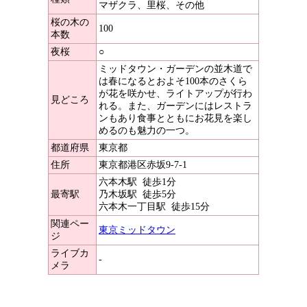
マザクラ、里桜、その他
桜の木の
100
本数
夜桜
○
ミッドタウン・ガーデンの並木道で
は春になるとおよそ100本のさくら
が花を咲かせ、ライトアップが行わ
見どころ
れる。また、ガーデンにはレストラ
ンもあり食事とともにお花見を楽し
めるのも魅力の一つ。
都道府県
東京都
住所
東京都港区赤坂9-7-1
六本木駅
徒歩1分
最寄駅
乃木坂駅
徒歩5分
六本木一丁目駅
徒歩15分
関連ペー
東京ミッドタウン
ジ
ライブカ
-
メラ