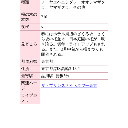
種類
ノ、ヤエベニシダレ、オオシマザク
ラ、ヤマザクラ、その他
桜の木の
210
本数
夜桜
○
春にはホテル周辺のざくろ坂、さく
ら坂の桜並木、日本庭園の桜が、咲
見どころ
き誇る。例年、ライトアップもされ
る。また、3月中旬から桜まつりも
開催される。
都道府県
東京都
住所
東京都港区高輪3-13-1
最寄駅
品川駅
徒歩5分
関連ペー
ザ・プリンスさくらタワー東京
ジ
ライブカ
-
メラ