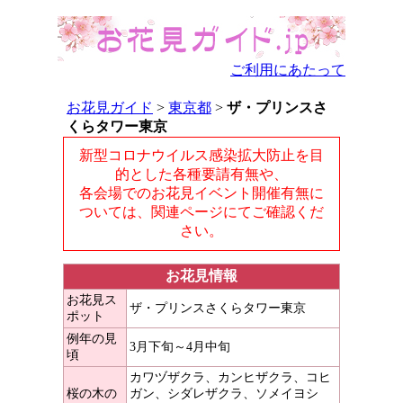
ご利用にあたって
お花見ガイド
>
東京都
>
ザ・プリンスさ
くらタワー東京
新型コロナウイルス感染拡大防止を目
的とした各種要請有無や、
各会場でのお花見イベント開催有無に
ついては、関連ページにてご確認くだ
さい。
お花見情報
お花見ス
ザ・プリンスさくらタワー東京
ポット
例年の見
3月下旬～4月中旬
頃
カワヅザクラ、カンヒザクラ、コヒ
桜の木の
ガン、シダレザクラ、ソメイヨシ