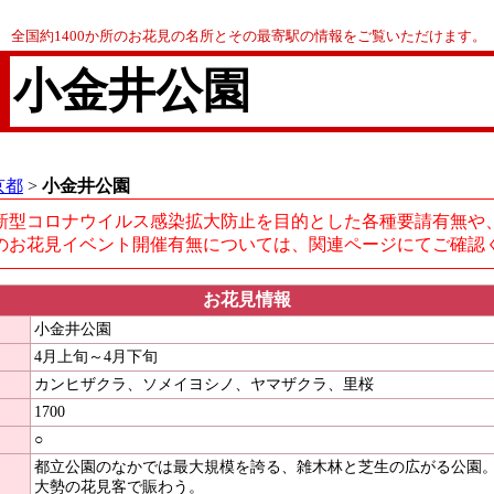
全国約1400か所のお花見の名所とその最寄駅の情報をご覧いただけます。
小金井公園
京都
>
小金井公園
新型コロナウイルス感染拡大防止を目的とした各種要請有無や
のお花見イベント開催有無については、関連ページにてご確認
お花見情報
小金井公園
4月上旬～4月下旬
カンヒザクラ、ソメイヨシノ、ヤマザクラ、里桜
1700
○
都立公園のなかでは最大規模を誇る、雑木林と芝生の広がる公園
大勢の花見客で賑わう。