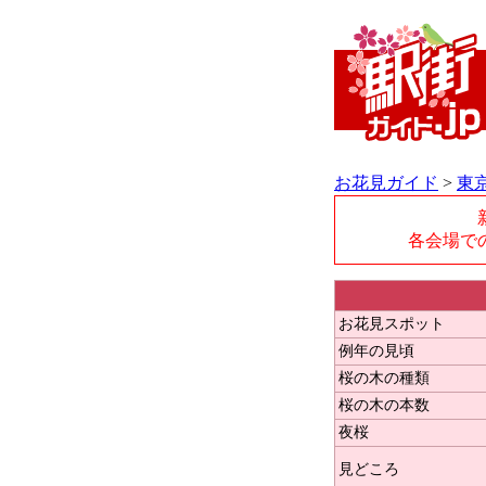
お花見ガイド
>
東
各会場で
お花見スポット
例年の見頃
桜の木の種類
桜の木の本数
夜桜
見どころ