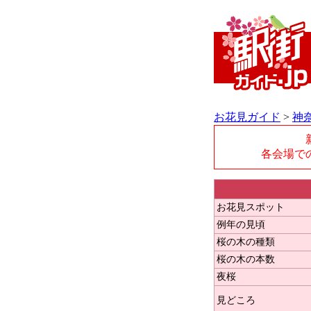
お花見ガイド
>
神
各会場で
お花見スポット
例年の見頃
桜の木の種類
桜の木の本数
夜桜
見どころ