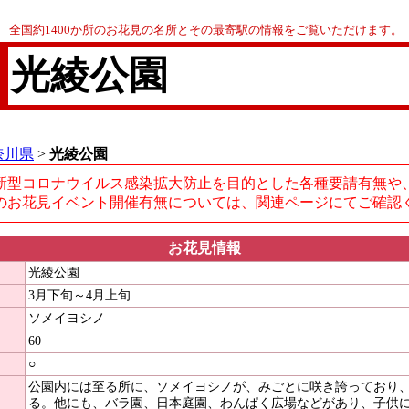
全国約1400か所のお花見の名所とその最寄駅の情報をご覧いただけます。
光綾公園
奈川県
>
光綾公園
新型コロナウイルス感染拡大防止を目的とした各種要請有無や
のお花見イベント開催有無については、関連ページにてご確認
お花見情報
光綾公園
3月下旬～4月上旬
ソメイヨシノ
60
○
公園内には至る所に、ソメイヨシノが、みごとに咲き誇っており
る。他にも、バラ園、日本庭園、わんぱく広場などがあり、子供