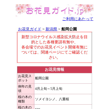
ご利用にあたって
お花見ガイド
>
新潟県
>
船岡公園
新型コロナウイルス感染拡大防止を目
的とした各種要請有無や、
各会場でのお花見イベント開催有無に
ついては、関連ページにてご確認くだ
さい。
お花見情報
お花見ス
船岡公園
ポット
例年の見
4月上旬～5月上旬
頃
桜の木の
ソメイヨシノ、八重桜
種類
桜の木の