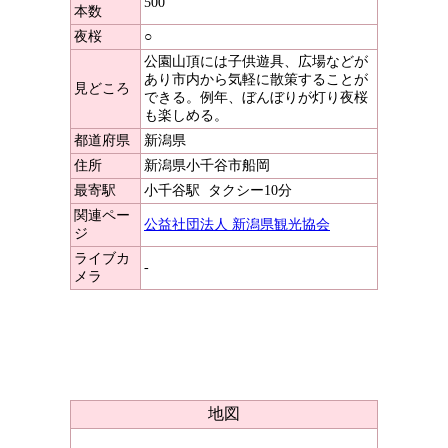
500
本数
夜桜
○
公園山頂には子供遊具、広場などが
あり市内から気軽に散策することが
見どころ
できる。例年、ぼんぼりが灯り夜桜
も楽しめる。
都道府県
新潟県
住所
新潟県小千谷市船岡
最寄駅
小千谷駅
タクシー10分
関連ペー
公益社団法人 新潟県観光協会
ジ
ライブカ
-
メラ
地図