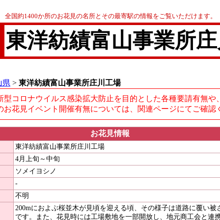
全国約1400か所のお花見の名所とその最寄駅の情報をご覧いただけます。
東洋紡績富山事業所庄
山県
>
東洋紡績富山事業所庄川工場
新型コロナウイルス感染拡大防止を目的とした各種要請有無や
のお花見イベント開催有無については、関連ページにてご確認
お花見情報
東洋紡績富山事業所庄川工場
4月上旬～中旬
ソメイヨシノ
-
不明
200mにおよぶ桜並木が見頃を迎える頃、その様子は道路に覆い被
です。また、花見時には工場敷地を一部開放し、地元商工会と連