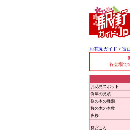
お花見ガイド
>
富
各会場で
お花見スポット
例年の見頃
桜の木の種類
桜の木の本数
夜桜
見どころ