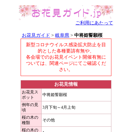
ご利用にあたって
お花見ガイド
>
岐阜県
>
中将姫誓願桜
新型コロナウイルス感染拡大防止を目
的とした各種要請有無や、
各会場でのお花見イベント開催有無に
ついては、関連ページにてご確認くだ
さい。
お花見情報
お花見ス
中将姫誓願桜
ポット
例年の見
3月下旬～4月上旬
頃
桜の木の
その他
種類
桜の木の