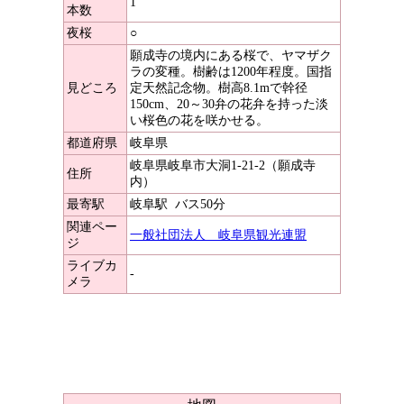
1
本数
夜桜
○
願成寺の境内にある桜で、ヤマザク
ラの変種。樹齢は1200年程度。国指
見どころ
定天然記念物。樹高8.1mで幹径
150cm、20～30弁の花弁を持った淡
い桜色の花を咲かせる。
都道府県
岐阜県
岐阜県岐阜市大洞1-21-2（願成寺
住所
内）
最寄駅
岐阜駅
バス50分
関連ペー
一般社団法人 岐阜県観光連盟
ジ
ライブカ
-
メラ