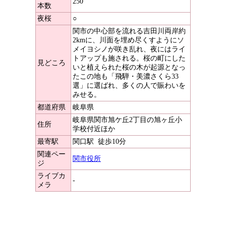
250
本数
夜桜
○
関市の中心部を流れる吉田川両岸約
2kmに、川面を埋め尽くすようにソ
メイヨシノが咲き乱れ、夜にはライ
トアップも施される。桜の町にした
見どころ
いと植えられた桜の木が起源となっ
たこの地も「飛騨・美濃さくら33
選」に選ばれ、多くの人で賑わいを
みせる。
都道府県
岐阜県
岐阜県関市旭ケ丘2丁目の旭ヶ丘小
住所
学校付近ほか
最寄駅
関口駅
徒歩10分
関連ペー
関市役所
ジ
ライブカ
-
メラ