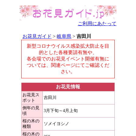
ご利用にあたって
お花見ガイド
>
岐阜県
>
吉田川
新型コロナウイルス感染拡大防止を目
的とした各種要請有無や、
各会場でのお花見イベント開催有無に
ついては、関連ページにてご確認くだ
さい。
お花見情報
お花見ス
吉田川
ポット
例年の見
3月下旬～4月上旬
頃
桜の木の
ソメイヨシノ
種類
桜の木の