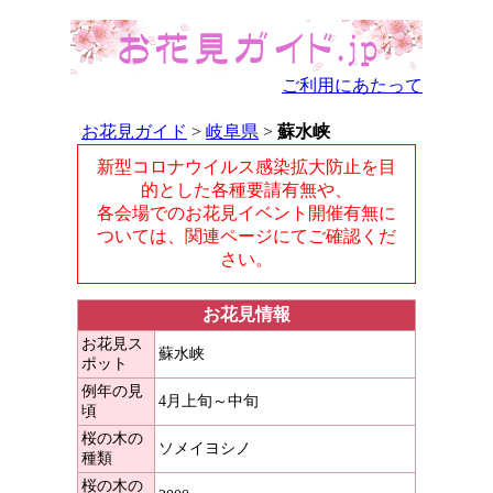
ご利用にあたって
お花見ガイド
>
岐阜県
>
蘇水峡
新型コロナウイルス感染拡大防止を目
的とした各種要請有無や、
各会場でのお花見イベント開催有無に
ついては、関連ページにてご確認くだ
さい。
お花見情報
お花見ス
蘇水峡
ポット
例年の見
4月上旬～中旬
頃
桜の木の
ソメイヨシノ
種類
桜の木の