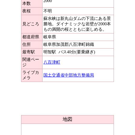
2000
本数
夜桜
不明
蘇水峡は新丸山ダムの下流にある景
見どころ
勝地。ダイナミックな岩壁が2000本
もの満開の桜とともに楽しめる。
都道府県
岐阜県
住所
岐阜県加茂郡八百津町錦織
最寄駅
明智駅
バス40分(要乗継ぎ)
関連ペー
八百津町
ジ
ライブカ
国土交通省中部地方整備局
メラ
地図