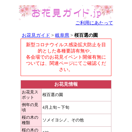
ご利用にあたって
お花見ガイド
>
岐阜県
>
桜百選の園
新型コロナウイルス感染拡大防止を目
的とした各種要請有無や、
各会場でのお花見イベント開催有無に
ついては、関連ページにてご確認くだ
さい。
お花見情報
お花見ス
桜百選の園
ポット
例年の見
4月上旬～下旬
頃
桜の木の
ソメイヨシノ、その他
種類
桜の木の