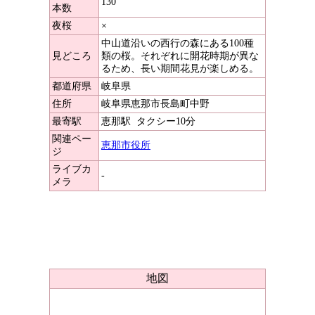
130
本数
夜桜
×
中山道沿いの西行の森にある100種
見どころ
類の桜。それぞれに開花時期が異な
るため、長い期間花見が楽しめる。
都道府県
岐阜県
住所
岐阜県恵那市長島町中野
最寄駅
恵那駅
タクシー10分
関連ペー
恵那市役所
ジ
ライブカ
-
メラ
地図