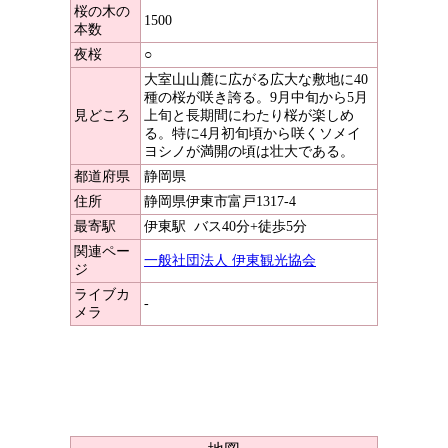
桜の木の
1500
本数
夜桜
○
大室山山麓に広がる広大な敷地に40
種の桜が咲き誇る。9月中旬から5月
見どころ
上旬と長期間にわたり桜が楽しめ
る。特に4月初旬頃から咲くソメイ
ヨシノが満開の頃は壮大である。
都道府県
静岡県
住所
静岡県伊東市富戸1317-4
最寄駅
伊東駅
バス40分+徒歩5分
関連ペー
一般社団法人 伊東観光協会
ジ
ライブカ
-
メラ