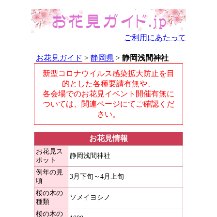
ご利用にあたって
お花見ガイド
>
静岡県
>
静岡浅間神社
新型コロナウイルス感染拡大防止を目
的とした各種要請有無や、
各会場でのお花見イベント開催有無に
ついては、関連ページにてご確認くだ
さい。
お花見情報
お花見ス
静岡浅間神社
ポット
例年の見
3月下旬～4月上旬
頃
桜の木の
ソメイヨシノ
種類
桜の木の