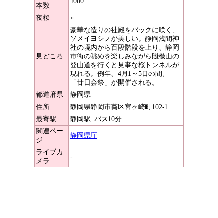
1000
本数
夜桜
○
豪華な造りの社殿をバックに咲く、
ソメイヨシノが美しい。静岡浅間神
社の境内から百段階段を上り、静岡
見どころ
市街の眺めを楽しみながら賤機山の
登山道を行くと見事な桜トンネルが
現れる。例年、4月1～5日の間、
「廿日会祭」が開催される。
都道府県
静岡県
住所
静岡県静岡市葵区宮ヶ崎町102-1
最寄駅
静岡駅
バス10分
関連ペー
静岡県庁
ジ
ライブカ
-
メラ