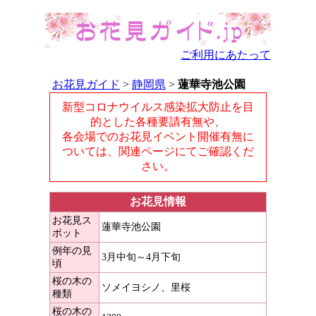
ご利用にあたって
お花見ガイド
>
静岡県
>
蓮華寺池公園
新型コロナウイルス感染拡大防止を目
的とした各種要請有無や、
各会場でのお花見イベント開催有無に
ついては、関連ページにてご確認くだ
さい。
お花見情報
お花見ス
蓮華寺池公園
ポット
例年の見
3月中旬～4月下旬
頃
桜の木の
ソメイヨシノ、里桜
種類
桜の木の