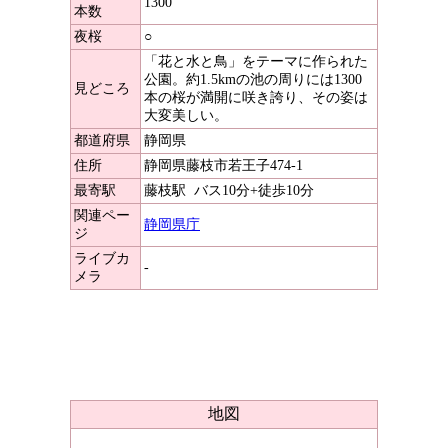
1300
本数
夜桜
○
「花と水と鳥」をテーマに作られた
公園。約1.5kmの池の周りには1300
見どころ
本の桜が満開に咲き誇り、その姿は
大変美しい。
都道府県
静岡県
住所
静岡県藤枝市若王子474-1
最寄駅
藤枝駅
バス10分+徒歩10分
関連ペー
静岡県庁
ジ
ライブカ
-
メラ
地図