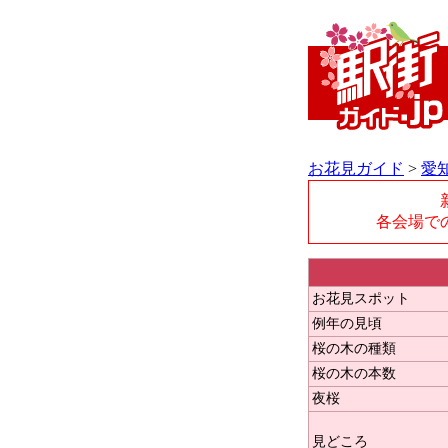
お花見ガイド
>
愛
各会場で
お花見スポット
例年の見頃
桜の木の種類
桜の木の本数
夜桜
見どころ