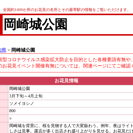
全国約1400か所のお花見の名所とその最寄駅の情報をご覧いただけます。
岡崎城公園
知県
>
岡崎城公園
新型コロナウイルス感染拡大防止を目的とした各種要請有無や
のお花見イベント開催有無については、関連ページにてご確認
お花見情報
岡崎城公園
3月下旬～4月上旬
ソメイヨシノ
800
○
岡崎城を背景に、桜を見物する人で大変賑わう。例年、夜はライ
しさは見事。露店が多く出店され盛り上がりを見せる。お花見だ