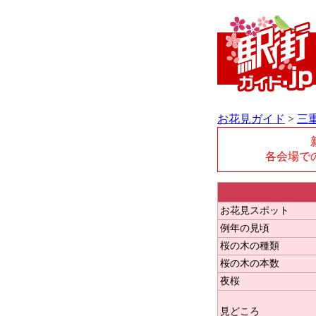
お花見ガイド
>
三
各会場で
お花見スポット
例年の見頃
桜の木の種類
桜の木の本数
夜桜
見どころ