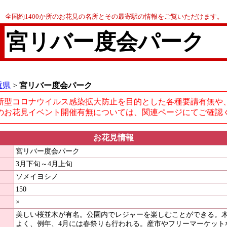
全国約1400か所のお花見の名所とその最寄駅の情報をご覧いただけます。
宮リバー度会パーク
重県
>
宮リバー度会パーク
新型コロナウイルス感染拡大防止を目的とした各種要請有無や
のお花見イベント開催有無については、関連ページにてご確認
お花見情報
宮リバー度会パーク
3月下旬～4月上旬
ソメイヨシノ
150
×
美しい桜並木が有名。公園内でレジャーを楽しむことができる。
よく、例年、4月には春祭りも行われる。産市やフリーマーケット