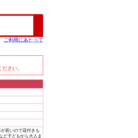
ご利用にあたって
、
ください。
木が若いので花付きも
など子どもから大人ま