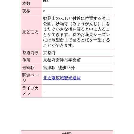
600
本数
夜桜
○
妙見山のふもと付近に位置する滝上
公園。妙願寺（みょうがんじ）川を
またぐ小さな橋を渡ると中に入るこ
見どころ
とができます。春のお花見シーズン
には展望台まで登ると桜を一望する
ことができます。
都道府県
京都府
住所
京都府宮津市字宮町
最寄駅
宮津駅
徒歩25分
関連ペー
北近畿広域観光連盟
ジ
ライブカ
-
メラ