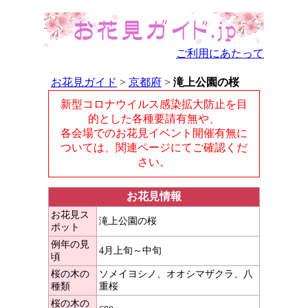
ご利用にあたって
お花見ガイド
>
京都府
>
滝上公園の桜
新型コロナウイルス感染拡大防止を目
的とした各種要請有無や、
各会場でのお花見イベント開催有無に
ついては、関連ページにてご確認くだ
さい。
お花見情報
お花見ス
滝上公園の桜
ポット
例年の見
4月上旬～中旬
頃
桜の木の
ソメイヨシノ、オオシマザクラ、八
種類
重桜
桜の木の