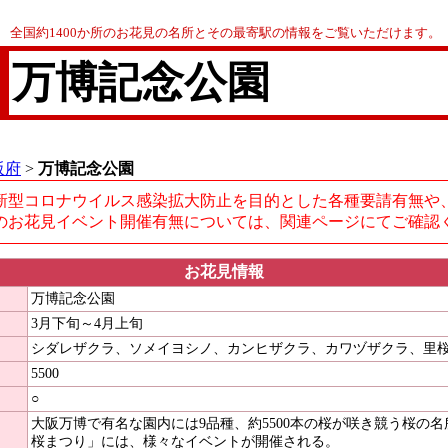
全国約1400か所のお花見の名所とその最寄駅の情報をご覧いただけます。
万博記念公園
阪府
>
万博記念公園
新型コロナウイルス感染拡大防止を目的とした各種要請有無や
のお花見イベント開催有無については、関連ページにてご確認
お花見情報
万博記念公園
3月下旬～4月上旬
シダレザクラ、ソメイヨシノ、カンヒザクラ、カワヅザクラ、里
5500
○
大阪万博で有名な園内には9品種、約5500本の桜が咲き競う桜の
桜まつり」には、様々なイベントが開催される。