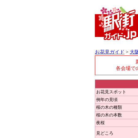
お花見ガイド
>
大
各会場で
お花見スポット
例年の見頃
桜の木の種類
桜の木の本数
夜桜
見どころ