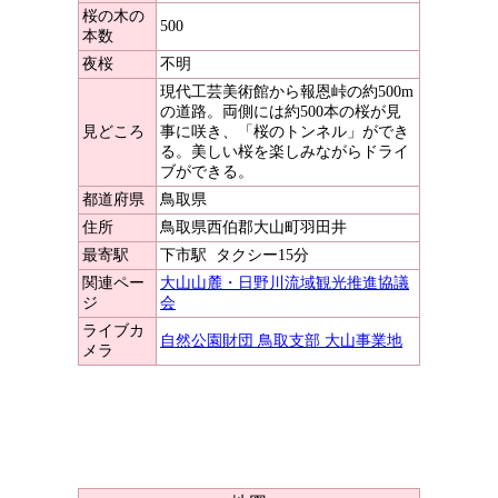
桜の木の
500
本数
夜桜
不明
現代工芸美術館から報恩峠の約500m
の道路。両側には約500本の桜が見
見どころ
事に咲き、「桜のトンネル」ができ
る。美しい桜を楽しみながらドライ
ブができる。
都道府県
鳥取県
住所
鳥取県西伯郡大山町羽田井
最寄駅
下市駅
タクシー15分
関連ペー
大山山麓・日野川流域観光推進協議
ジ
会
ライブカ
自然公園財団 鳥取支部 大山事業地
メラ