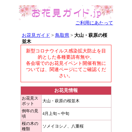
ご利用にあたって
お花見ガイド
>
鳥取県
>
大山・萩原の桜
並木
新型コロナウイルス感染拡大防止を目
的とした各種要請有無や、
各会場でのお花見イベント開催有無に
ついては、関連ページにてご確認くだ
さい。
お花見情報
お花見ス
大山・萩原の桜並木
ポット
例年の見
4月上旬～中旬
頃
桜の木の
ソメイヨシノ、八重桜
種類