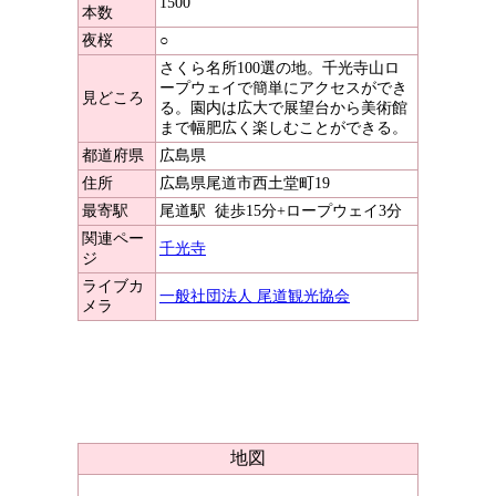
1500
本数
夜桜
○
さくら名所100選の地。千光寺山ロ
ープウェイで簡単にアクセスができ
見どころ
る。園内は広大で展望台から美術館
まで幅肥広く楽しむことができる。
都道府県
広島県
住所
広島県尾道市西土堂町19
最寄駅
尾道駅
徒歩15分+ロープウェイ3分
関連ペー
千光寺
ジ
ライブカ
一般社団法人 尾道観光協会
メラ
地図