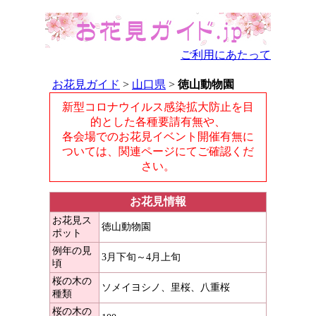
ご利用にあたって
お花見ガイド
>
山口県
>
徳山動物園
新型コロナウイルス感染拡大防止を目
的とした各種要請有無や、
各会場でのお花見イベント開催有無に
ついては、関連ページにてご確認くだ
さい。
お花見情報
お花見ス
徳山動物園
ポット
例年の見
3月下旬～4月上旬
頃
桜の木の
ソメイヨシノ、里桜、八重桜
種類
桜の木の