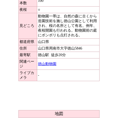
100
本数
夜桜
○
動物園一帯は、自然の森に古くから
造園技術を施し徳山公園として利用
見どころ
され、桜の名所として有名。例年、
夜桜開園も行われる。動物園前の庭
にボンボリも点灯される。
都道府県
山口県
住所
山口県周南市大字徳山5846
最寄駅
徳山駅
徒歩20分
関連ペー
徳山動物園
ジ
ライブカ
-
メラ
地図