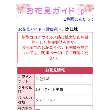
ご利用にあたって
お花見ガイド
>
愛媛県
>
川之江城
新型コロナウイルス感染拡大防止を目
的とした各種要請有無や、
各会場でのお花見イベント開催有無に
ついては、関連ページにてご確認くだ
さい。
お花見情報
お花見ス
川之江城
ポット
例年の見
3月下旬～4月中旬
頃
桜の木の
ソメイヨシノ
種類
桜の木の