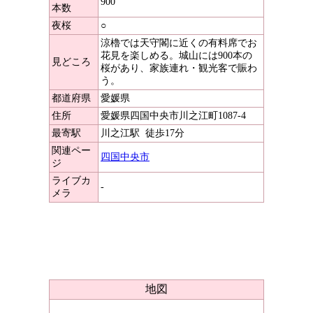
900
本数
夜桜
○
涼櫓では天守閣に近くの有料席でお
花見を楽しめる。城山には900本の
見どころ
桜があり、家族連れ・観光客で賑わ
う。
都道府県
愛媛県
住所
愛媛県四国中央市川之江町1087-4
最寄駅
川之江駅
徒歩17分
関連ペー
四国中央市
ジ
ライブカ
-
メラ
地図