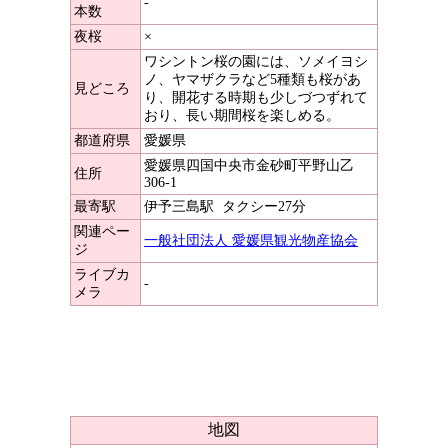
-
本数
夜桜
×
ワシントン桜の園には、ソメイヨシ
ノ、ヤマザクラなど5種類も桜があ
見どころ
り、開花する時期も少しづつずれて
おり、長い期間桜を楽しめる。
都道府県
愛媛県
愛媛県四国中央市金砂町平野山乙
住所
306-1
最寄駅
伊予三島駅
タクシー27分
関連ペー
一般社団法人 愛媛県観光物産協会
ジ
ライブカ
-
メラ
地図