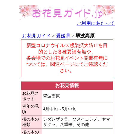
ご利用にあたって
お花見ガイド
>
愛媛県
>
翠波高原
新型コロナウイルス感染拡大防止を目
的とした各種要請有無や、
各会場でのお花見イベント開催有無に
ついては、関連ページにてご確認くだ
さい。
お花見情報
お花見ス
翠波高原
ポット
例年の見
4月中旬～5月中旬
頃
桜の木の
シダレザクラ、ソメイヨシノ、ヤマ
種類
ザクラ、八重桜、その他
桜の木の