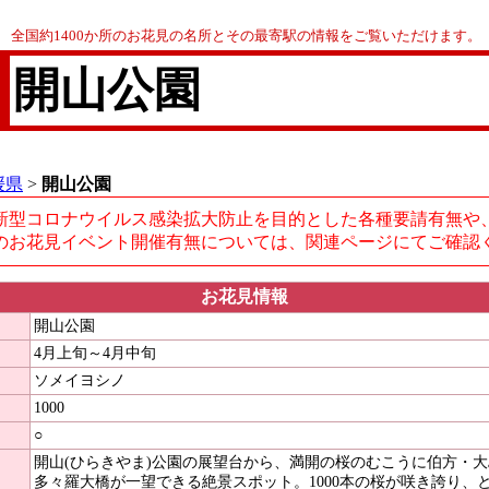
全国約1400か所のお花見の名所とその最寄駅の情報をご覧いただけます。
開山公園
媛県
>
開山公園
新型コロナウイルス感染拡大防止を目的とした各種要請有無や
のお花見イベント開催有無については、関連ページにてご確認
お花見情報
開山公園
4月上旬～4月中旬
ソメイヨシノ
1000
○
開山(ひらきやま)公園の展望台から、満開の桜のむこうに伯方・
多々羅大橋が一望できる絶景スポット。1000本の桜が咲き誇り、