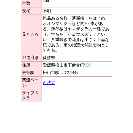
200
本数
夜桜
不明
気品ある名桜「薄墨桜」をはじめ、
オオシマザクラなど約200本があ
る。薄墨桜はヤマザクラの一種であ
見どころ
り、学名を「イヨウスズミ」とい
い、八重咲きで花弁は小さく上品な
桜である。市の指定天然記念物とし
て有名。
都道府県
愛媛県
住所
愛媛県松山市下伊台町969
最寄駅
松山市駅
バス14分
関連ペー
西法寺
ジ
ライブカ
-
メラ