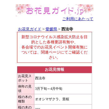
ご利用にあたって
お花見ガイド
>
愛媛県
>
西法寺
新型コロナウイルス感染拡大防止を目
的とした各種要請有無や、
各会場でのお花見イベント開催有無に
ついては、関連ページにてご確認くだ
さい。
お花見情報
お花見ス
西法寺
ポット
例年の見
3月下旬～4月中旬
頃
桜の木の
オオシマザクラ、里桜
種類
桜の木の