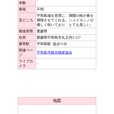
-
本数
夜桜
不明
宇和島城を背景に、満開の桜が春を
見どころ
満喫させてくれる。ソメイヨシノが
優しく咲いており、とても美しい。
都道府県
愛媛県
住所
愛媛県宇和島市丸之内1-127
最寄駅
宇和島駅
徒歩11分
関連ペー
宇和島市観光物産協会
ジ
ライブカ
-
メラ
地図