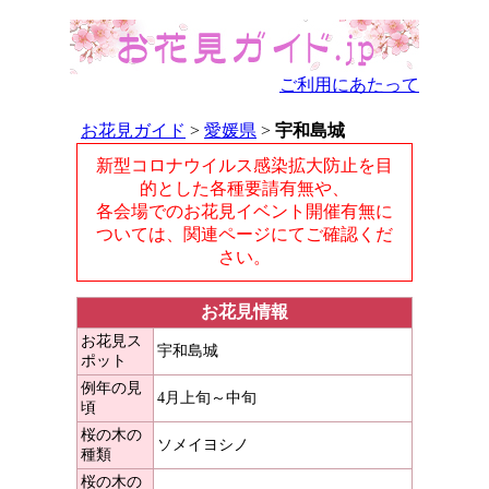
ご利用にあたって
お花見ガイド
>
愛媛県
>
宇和島城
新型コロナウイルス感染拡大防止を目
的とした各種要請有無や、
各会場でのお花見イベント開催有無に
ついては、関連ページにてご確認くだ
さい。
お花見情報
お花見ス
宇和島城
ポット
例年の見
4月上旬～中旬
頃
桜の木の
ソメイヨシノ
種類
桜の木の