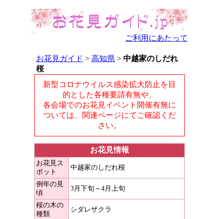
ご利用にあたって
お花見ガイド
>
高知県
>
中越家のしだれ
桜
新型コロナウイルス感染拡大防止を目
的とした各種要請有無や、
各会場でのお花見イベント開催有無に
ついては、関連ページにてご確認くだ
さい。
お花見情報
お花見ス
中越家のしだれ桜
ポット
例年の見
3月下旬～4月上旬
頃
桜の木の
シダレザクラ
種類