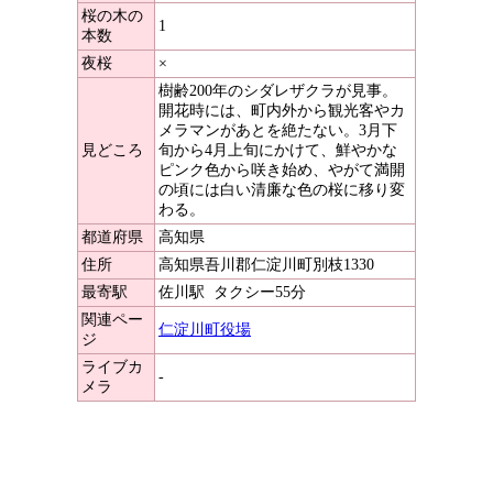
桜の木の
1
本数
夜桜
×
樹齢200年のシダレザクラが見事。
開花時には、町内外から観光客やカ
メラマンがあとを絶たない。3月下
見どころ
旬から4月上旬にかけて、鮮やかな
ピンク色から咲き始め、やがて満開
の頃には白い清廉な色の桜に移り変
わる。
都道府県
高知県
住所
高知県吾川郡仁淀川町別枝1330
最寄駅
佐川駅
タクシー55分
関連ペー
仁淀川町役場
ジ
ライブカ
-
メラ