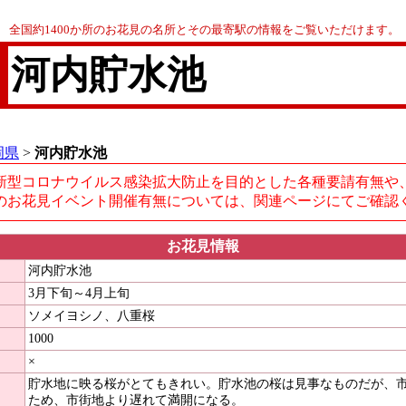
全国約1400か所のお花見の名所とその最寄駅の情報をご覧いただけます。
河内貯水池
岡県
>
河内貯水池
新型コロナウイルス感染拡大防止を目的とした各種要請有無や
のお花見イベント開催有無については、関連ページにてご確認
お花見情報
河内貯水池
3月下旬～4月上旬
ソメイヨシノ、八重桜
1000
×
貯水地に映る桜がとてもきれい。貯水池の桜は見事なものだが、
ため、市街地より遅れて満開になる。