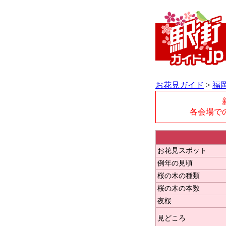
お花見ガイド
>
福
各会場で
お花見スポット
例年の見頃
桜の木の種類
桜の木の本数
夜桜
見どころ