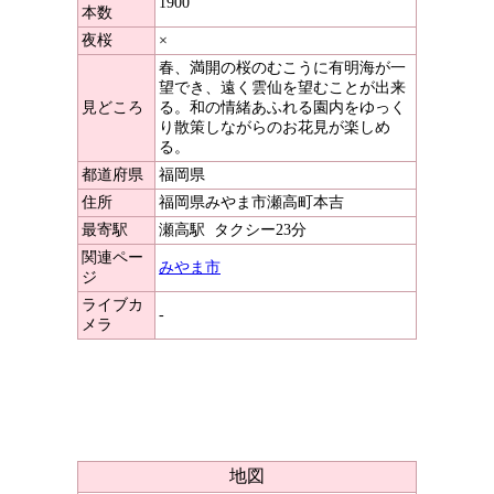
1900
本数
夜桜
×
春、満開の桜のむこうに有明海が一
望でき、遠く雲仙を望むことが出来
見どころ
る。和の情緒あふれる園内をゆっく
り散策しながらのお花見が楽しめ
る。
都道府県
福岡県
住所
福岡県みやま市瀬高町本吉
最寄駅
瀬高駅
タクシー23分
関連ペー
みやま市
ジ
ライブカ
-
メラ
地図