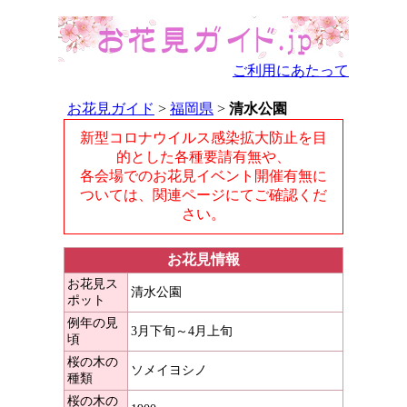
ご利用にあたって
お花見ガイド
>
福岡県
>
清水公園
新型コロナウイルス感染拡大防止を目
的とした各種要請有無や、
各会場でのお花見イベント開催有無に
ついては、関連ページにてご確認くだ
さい。
お花見情報
お花見ス
清水公園
ポット
例年の見
3月下旬～4月上旬
頃
桜の木の
ソメイヨシノ
種類
桜の木の